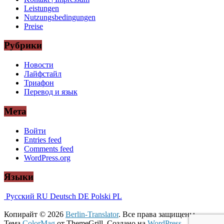
Leistungen
Nutzungsbedingungen
Preise
Рубрики
Новости
Лайфстайл
Триафон
Перевод и язык
Мета
Войти
Entries feed
Comments feed
WordPress.org
Языки
Русский
RU
Deutsch
DE
Polski
PL
Копирайт © 2026
Berlin-Translator
. Все права защищены.
Тема
ColorMag
от ThemeGrill. Создано на
WordPress
.