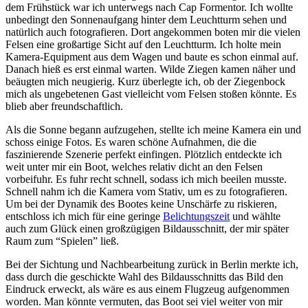
dem Frühstück war ich unterwegs nach Cap Formentor. Ich wollte
unbedingt den Sonnenaufgang hinter dem Leuchtturm sehen und
natürlich auch fotografieren. Dort angekommen boten mir die vielen
Felsen eine großartige Sicht auf den Leuchtturm. Ich holte mein
Kamera-Equipment aus dem Wagen und baute es schon einmal auf.
Danach hieß es erst einmal warten. Wilde Ziegen kamen näher und
beäugten mich neugierig. Kurz überlegte ich, ob der Ziegenbock
mich als ungebetenen Gast vielleicht vom Felsen stoßen könnte. Es
blieb aber freundschaftlich.
Als die Sonne begann aufzugehen, stellte ich meine Kamera ein und
schoss einige Fotos. Es waren schöne Aufnahmen, die die
faszinierende Szenerie perfekt einfingen. Plötzlich entdeckte ich
weit unter mir ein Boot, welches relativ dicht an den Felsen
vorbeifuhr. Es fuhr recht schnell, sodass ich mich beeilen musste.
Schnell nahm ich die Kamera vom Stativ, um es zu fotografieren.
Um bei der Dynamik des Bootes keine Unschärfe zu riskieren,
entschloss ich mich für eine geringe
Belichtungszeit
und wählte
auch zum Glück einen großzügigen Bildausschnitt, der mir später
Raum zum “Spielen” ließ.
Bei der Sichtung und Nachbearbeitung zurück in Berlin merkte ich,
dass durch die geschickte Wahl des Bildausschnitts das Bild den
Eindruck erweckt, als wäre es aus einem Flugzeug aufgenommen
worden. Man könnte vermuten, das Boot sei viel weiter von mir